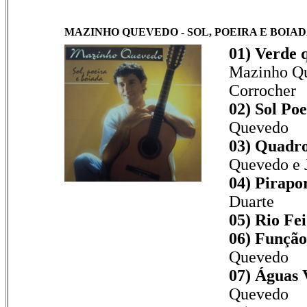
MAZINHO QUEVEDO - SOL, POEIRA E BOIADA -
01) Verde 
Mazinho Qu
Corrocher
02) Sol Poe
Quevedo
03) Quadro
Quevedo e J
04) Pirapor
Duarte
05) Rio Fei
06) Função
Quevedo
07) Águas 
Quevedo