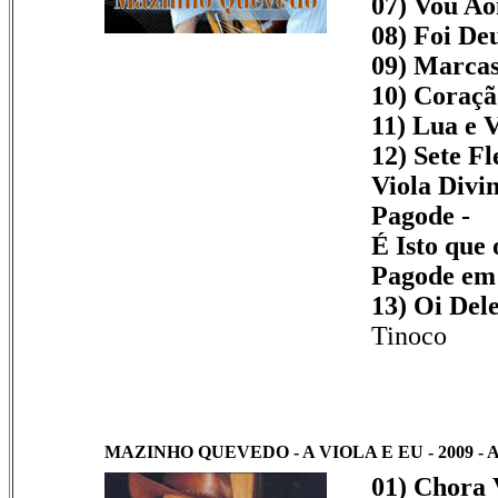
07) Vou A
08) Foi De
09) Marcas
10) Coraçã
11) Lua e V
12) Sete Fl
Viola Divin
Pagode -
É Isto que
Pagode em 
13) Oi Dele
Tinoco
MAZINHO QUEVEDO - A VIOLA E EU - 2009 - 
01) Chora 