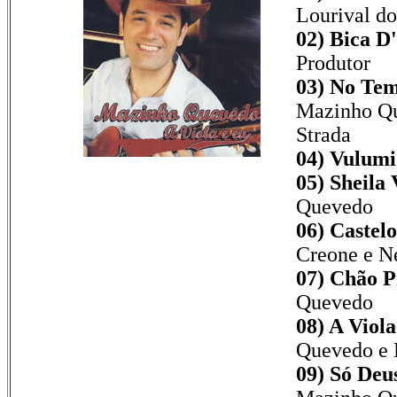
Lourival do
02) Bica D
Produtor
03) No Tem
Mazinho Qu
Strada
04) Vulumi
05) Sheila 
Quevedo
06) Castel
Creone e N
07) Chão P
Quevedo
08) A Viola
Quevedo e 
09) Só Deu