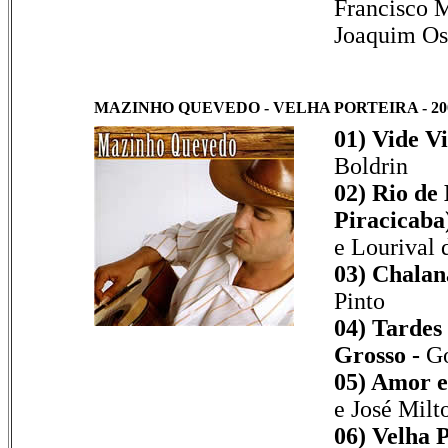
Francisco M
Joaquim Os
MAZINHO QUEVEDO - VELHA PORTEIRA - 2005
01) Vide V
Boldrin
02) Rio de
Piracicaba)
e Lourival 
03) Chalan
Pinto
04) Tardes
Grosso -
Go
05) Amor e
e José Milt
06) Velha P