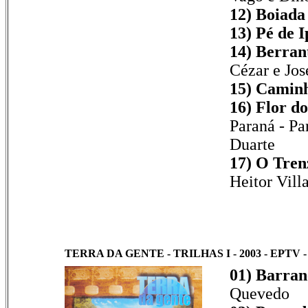
12) Boiada
13) Pé de I
14) Berran
Cézar e Jos
15) Caminh
16) Flor do
Paraná - Par
Duarte
17) O Tren
Heitor Vill
TERRA DA GENTE - TRILHAS I - 2003 - EPTV - 
01) Barran
Quevedo