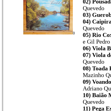
02) Pousa
Quevedo
03) Guerob
04) Caipira
Quevedo
0
05) Rio Co
e Gil Pedro
06) Viola B
07) Viola d
Quevedo
08) Toada 
Mazinho Q
09) Voando
Adriano Q
10) Baião 
Quevedo
11) Pega E