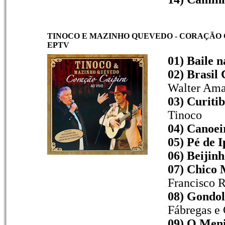
TINOCO E MAZINHO QUEVEDO - CORAÇÃO CAI
EPTV
01)
Baile n
02)
Brasil 
Walter Ama
03)
Curitib
Tinoco
04)
Canoeir
05)
Pé de I
06)
Beijinh
07) Chico 
Francisco R
08)
Gondol
Fábregas e 
09)
O Meni