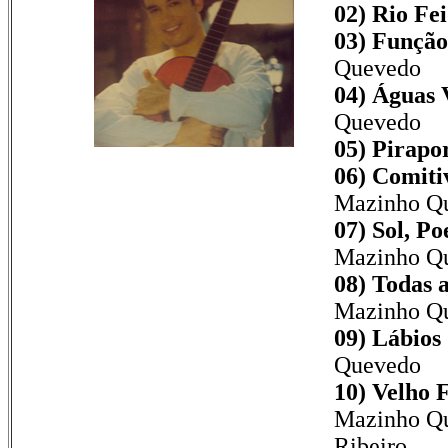
02) Rio Fei
03) Função
Quevedo
04) Águas 
Quevedo
05) Pirapo
06) Comitiv
Mazinho Qu
07) Sol, Po
Mazinho Q
08) Todas 
Mazinho Q
09) Lábios
Quevedo
10) Velho 
Mazinho Qu
Ribeiro