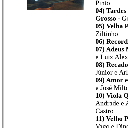
Pinto
04) Tardes
Grosso -
Go
05) Velha 
Ziltinho
06) Record
07) Adeus 
e Luiz Alex
08) Recado
Júnior e Ar
09) Amor e
e José Milt
10) Viola 
Andrade e 
Castro
11) Velho 
Vago e Din