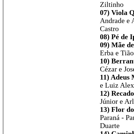
Ziltinho
07) Viola 
Andrade e 
Castro
08) Pé de I
09) Mãe de
Erba e Tião
10) Berran
Cézar e Jos
11) Adeus 
e Luiz Alex
12) Recado
Júnior e Ar
13) Flor do
Paraná - Par
Duarte
14) Caminh