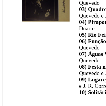
Quevedo
03) Quadro
Quevedo e J
04) Pirapor
Duarte
05) Rio Fei
06) Função
Quevedo
07) Águas 
Quevedo
08) Festa n
Quevedo e J
09) Lugarej
e J. R. Cor
10) Solitári