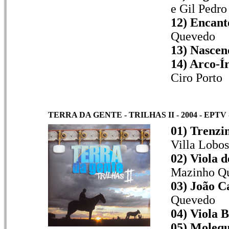
e Gil Pedro
12) Encant
Quevedo
13) Nascen
14) Arco-Ír
Ciro Porto
TERRA DA GENTE - TRILHAS II - 2004 - EPTV 
01) Trenzi
Villa Lobos
02) Viola d
Mazinho Q
03) João C
Quevedo
04) Viola B
05) Molequ