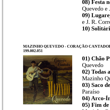
08) Festa n
Quevedo e J
09) Lugarej
e J. R. Cor
10) Solitári
MAZINHO QUEVEDO - CORAÇÃO CANTADOR - 
199.002.051
01) Chão P
Quevedo
02) Todas 
Mazinho Q
03) Saco d
Paraíso
04) Arco-Ír
05) Fim d