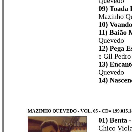
Quevedo
09) Toada 
Mazinho Q
10) Voando
11) Baião 
Quevedo
12) Pega Es
e Gil Pedro
13) Encant
Quevedo
14) Nascen
MAZINHO QUEVEDO - VOL. 05 - CD= 199.015.1
01) Benta 
Chico Viol