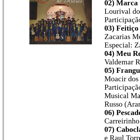
02) Marca 
Lourival do
Participaçã
03) Feitiç
Zacarias Mo
Especial: Z
04) Meu Re
Valdemar R
05) Frangu
Moacir dos 
Participaçã
Musical Ma
Russo (Arar
06) Pescado
Carreirinho
07) Cabocl
e Raul Torr