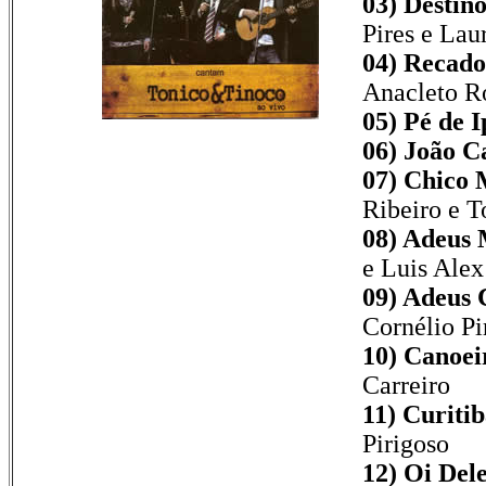
03) Destino
Pires e Lau
04) Recado
Anacleto Ro
05) Pé de I
06) João C
07) Chico 
Ribeiro e T
08) Adeus 
e Luis Alex
09) Adeus 
Cornélio Pi
10) Canoei
Carreiro
11) Curitib
Pirigoso
12) Oi Dele