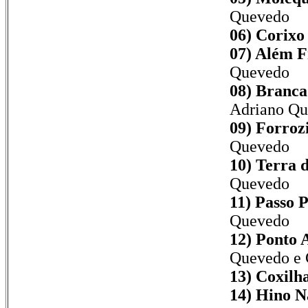
Quevedo
06) Corixo 
07) Além F
Quevedo
08) Branca
Adriano Q
09) Forroz
Quevedo
10) Terra d
Quevedo
11) Passo P
Quevedo
12) Ponto A
Quevedo e 
13) Coxilha
14) Hino Na