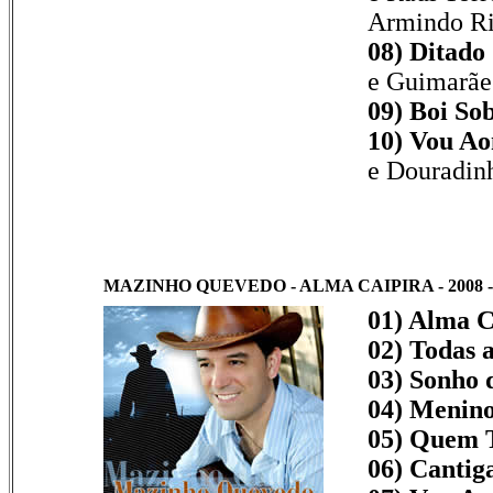
Armindo Ri
08) Ditado
e Guimarãe
09) Boi So
10) Vou A
e Douradin
MAZINHO QUEVEDO - ALMA CAIPIRA - 2008 -
01) Alma C
02) Todas 
03) Sonho 
04) Menino
05) Quem 
06) Cantig