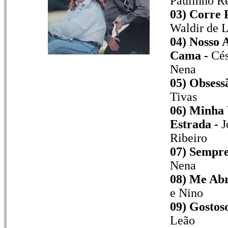
Paulinho R
03) Corre 
Waldir de L
04) Nosso 
Cama -
Cés
Nena
05) Obsess
Tivas
06) Minha 
Estrada -
J
Ribeiro
07) Sempr
Nena
08) Me Abr
e Nino
09) Gostoso
Leão