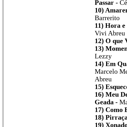
Passar -
Cé
10) Amare
Barrerito
11) Hora e
Vivi Abreu 
12) O que 
13) Momen
Lezzy
14) Em Qua
Marcelo Mel
Abreu
15) Esquec
16) Meu D
Geada -
Ma
17) Como E
18) Pirraça
19) Xonado