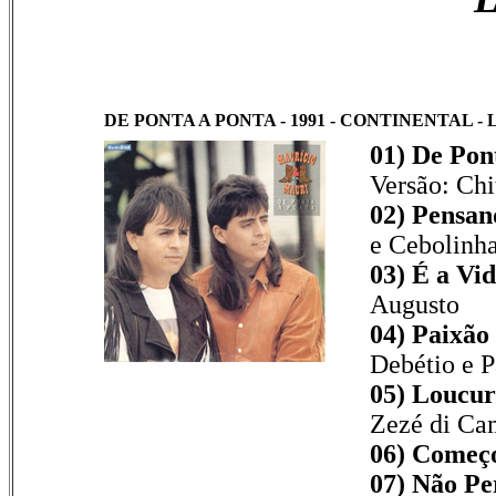
DE PONTA A PONTA - 1991 - CONTINENTAL - LP
01) De Pon
Versão: Chi
02) Pensan
e Cebolinh
03) É a Vid
Augusto
04) Paixão
Debétio e 
05) Loucur
Zezé di Ca
06) Começo
07) Não Pe