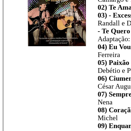
02) Te Ama
03) - Exce
Randall e 
- Te Quero
Adaptação:
04) Eu Vou
Ferreira
05) Paixão
Debétio e 
06) Ciumen
César Augu
07) Sempr
Nena
08) Coraçã
Michel
09) Enquan