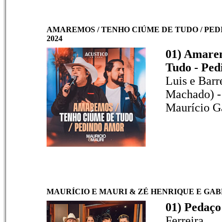
AMAREMOS / TENHO CIÚME DE TUDO / PED
2024
01) Amare
Tudo - Ped
Luis e Barre
Machado) -
Maurício Ga
MAURÍCIO E MAURI & ZÉ HENRIQUE E GABRI
01) Pedaço
Ferreira