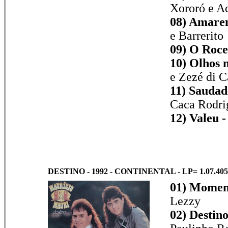
Xororó e A
08) Amare
e Barrerito
09) O Roce
10) Olhos n
e Zezé di 
11) Saudad
Caca Rodri
12) Valeu -
DESTINO - 1992 - CONTINENTAL - LP= 1.07.405
01) Moment
Lezzy
02) Destino