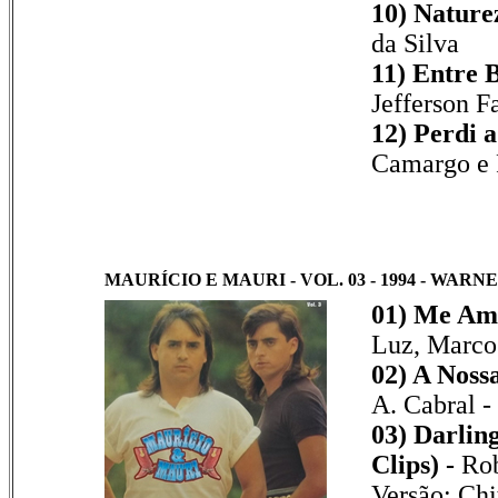
10) Nature
da Silva
11) Entre B
Jefferson F
12) Perdi a
Camargo e 
MAURÍCIO E MAURI - VOL. 03 - 1994 - WARNE
01) Me Am
Luz, Marco
02) A Noss
A. Cabral -
03) Darlin
Clips) -
Rob
Versão: Chi