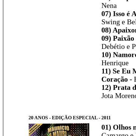
Nena
07) Isso é
Swing e Be
08) Apaixo
09) Paixão
Debétio e 
10) Namor
Henrique
11) Se Eu 
Coração -
12) Prata 
Jota Moren
20 ANOS - EDIÇÃO ESPECIAL - 2011
01) Olhos 
Camargo e