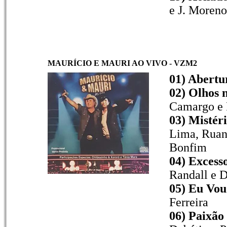
e J. Moreno
MAURÍCIO E MAURI AO VIVO - VZM2
01) Abertu
02) Olhos n
Camargo e
03) Mistér
Lima, Ruan
Bonfim
04) Excess
Randall e 
05) Eu Vou
Ferreira
06) Paixão