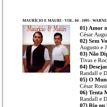
MAURÍCIO E MAURI - VOL. 04 - 1995 - WARNE
01) Amor n
César Augu
02) Sem Vo
Augusto e J
03) Não Di
Tivas e Ro
04) Deseja
Randall e 
05) O Mund
César Rossi
06) Tenta 
Randall e 
07) Rio ou