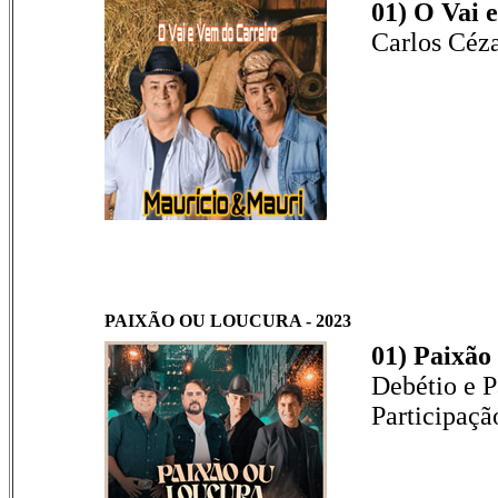
01) O Vai 
Carlos Céza
PAIXÃO OU LOUCURA - 2023
01) Paixão
Debétio e P
Participaçã