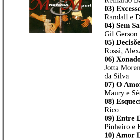
Reinaldo B
03) Excess
Randall e 
04) Sem Sa
Gil Gerson
05) Decisõe
Rossi, Alex
06) Xonado
Jotta Moren
da Silva
07) O Amor
Maury e Sér
08) Esquec
Rico
09) Entre 
Pinheiro e 
10) Amor D