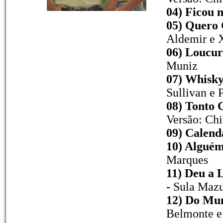
04) Ficou n
05) Quero 
Aldemir e 
06) Loucur
Muniz
07) Whisky
Sullivan e 
08) Tonto 
Versão: Chi
09) Calend
10) Algué
Marques
11) Deu a 
-
Sula Mazu
12) Do Mun
Belmonte e