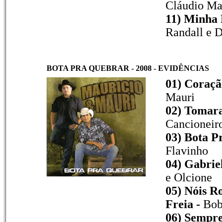
Cláudio Ma
11) Minha 
Randall e 
BOTA PRA QUEBRAR - 2008 - EVIDÊNCIAS
01) Coraçã
Mauri
02) Tomar
Cancioneir
03) Bota P
Flavinho
04) Gabrie
e Olcione
05) Nóis R
Freia -
Bob
06) Sempr