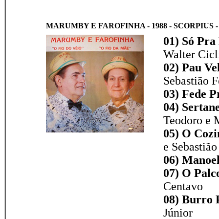
MARUMBY E FAROFINHA - 1988 - SCORPIUS -
01) Só Pr
Walter Cicl
02) Pau Ve
Sebastião F
03) Fede P
04) Sertan
Teodoro e
05) O Cozi
e Sebastião
06) Manoel
07) O Palc
Centavo
08) Burro 
Júnior