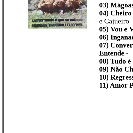
03) Mágoas
04) Cheiro
e Cajueiro
05) Vou e V
06) Ingana
07) Conver
Entende -
08) Tudo é 
09) Não Ch
10) Regres
11) Amor P