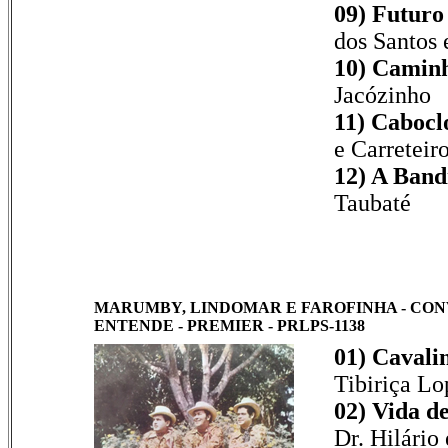
09) Futuro
dos Santos
10) Caminh
Jacózinho
11) Cabocl
e Carreteir
12) A Band
Taubaté
MARUMBY, LINDOMAR E FAROFINHA - CON
ENTENDE - PREMIER - PRLPS-1138
01) Cavali
Tibiriça Lo
02) Vida d
Dr. Hilário