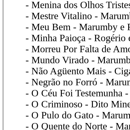
- Menina dos Olhos Trist
- Mestre Vitalino - Maru
- Meu Bem - Marumby e F
- Minha Paioça - Rogério
- Morreu Por Falta de A
- Mundo Virado - Marumb
- Não Agüento Mais - Ci
- Negrão no Forró - Maru
- O Céu Foi Testemunha -
- O Criminoso - Dito Min
- O Pulo do Gato - Maru
- O Quente do Norte - M