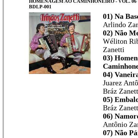
HOMENAGEM AO CAMINHONEIRO - VOL. 06 - 
BDLP-001
01) Na Bas
Arlindo Zan
02) Não Me
Wéliton Rib
Zanetti
03) Homen
Caminhone
04) Vaneir
Juarez Antô
Bráz Zanett
05) Embalo
Bráz Zanett
06) Namor
Antônio Zan
07) Não Pá