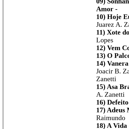
09) Sonha
Amor -
10) Hoje E
Juarez A. Z
11) Xote d
Lopes
12) Vem C
13) O Palc
14) Vanera
Joacir B. Za
Zanetti
15) Asa Br
A. Zanetti
16) Defeit
17) Adeus 
Raimundo
18) A Vida