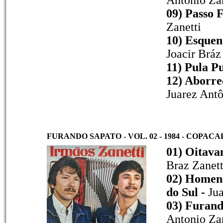
09) Passo 
Zanetti
10) Esquen
Joacir Bráz
11) Pula P
12) Aborre
Juarez Antô
FURANDO SAPATO - VOL. 02 - 1984 - COPACA
01) Oitava
Braz Zanett
02) Homen
do Sul -
Jua
03) Furand
Antonio Zan