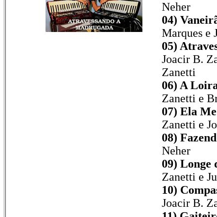
Neher
04) Vaneir
Marques e 
05) Atrave
Joacir B. Za
Zanetti
06) A Loir
Zanetti e B
07) Ela Me
Zanetti e J
08) Fazend
Neher
09) Longe 
Zanetti e J
10) Compas
Joacir B. Za
11) Gaitei