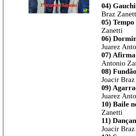
04) Gauchi
Braz Zanett
05) Tempo
Zanetti
06) Dormi
Juarez Anto
07) Afirma 
Antonio Zan
08) Fundão
Joacir Braz
09) Agarra
Juarez Anto
10) Baile 
Zanetti
11) Dançand
Joacir Braz