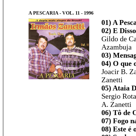
A PESCARIA - VOL. 11 - 1996
01) A Pesca
02) E Disso
Gildo de C
Azambuja
03) Mensag
04) O que 
Joacir B. Za
Zanetti
05) Ataia D
Sergio Rota
A. Zanetti
06) Tô de 
07) Fogo na
08) Este é 