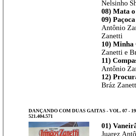
Nelsinho S
08) Mata o
09) Paçoc
Antônio Zan
Zanetti
10) Minha 
Zanetti e B
11) Compas
Antônio Zan
12) Procur
Bráz Zanett
DANÇANDO COM DUAS GAITAS - VOL. 07 - 19
521.404.571
01) Vaneir
Juarez Antô