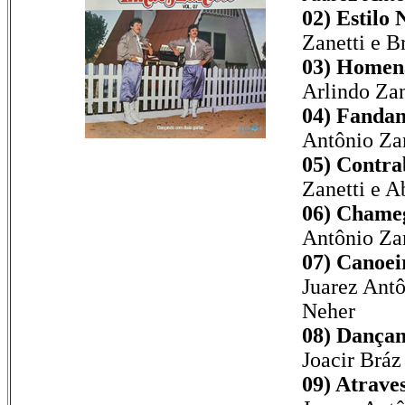
02) Estilo 
Zanetti e B
03) Homen
Arlindo Zan
04) Fandan
Antônio Zan
05) Contra
Zanetti e A
06) Chame
Antônio Zan
07) Canoei
Juarez Antô
Neher
08) Dançan
Joacir Bráz
09) Atrave