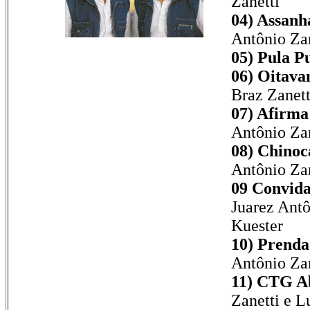
Zanetti
04) Assanh
Antônio Zan
05) Pula P
06) Oitava
Braz Zanett
07) Afirma
Antônio Zan
08) Chinoc
Antônio Zan
09 Convida
Juarez Antô
Kuester
10) Prenda
Antônio Zan
11) CTG Ab
Zanetti e L