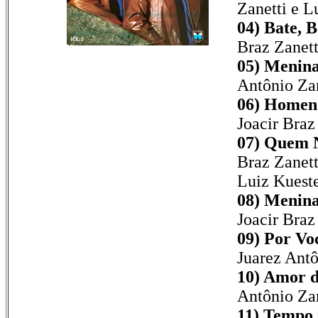
Zanetti e L
04) Bate, 
Braz Zanett
05) Menina
Antônio Zan
06) Homen
Joacir Braz
07) Quem 
Braz Zanett
Luiz Kuest
08) Menina
Joacir Braz
09) Por Vo
Juarez Antô
10) Amor 
Antônio Zan
11) Tempo 