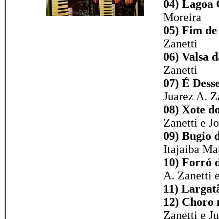
04) Lagoa 
Moreira
05) Fim de
Zanetti
06) Valsa 
Zanetti
07) É Desse
Juarez A. Z
08) Xote d
Zanetti e Jo
09) Bugio 
Itajaiba Ma
10) Forró 
A. Zanetti 
11) Largat
12) Choro 
Zanetti e J