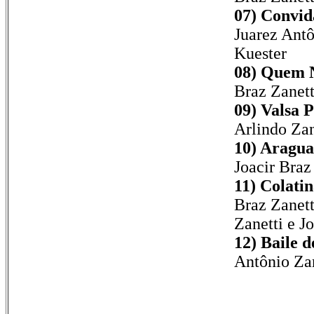
07) Convid
Juarez Antô
Kuester
08) Quem 
Braz Zanett
09) Valsa 
Arlindo Zan
10) Aragua
Joacir Braz
11) Colati
Braz Zanett
Zanetti e J
12) Baile 
Antônio Zan