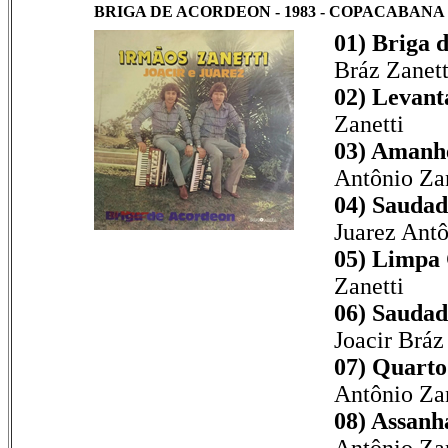
BRIGA DE ACORDEON - 1983 - COPACABANA 
01) Briga 
Bráz Zanett
02) Levant
Zanetti
03) Amanhe
Antônio Zan
04) Saudade
Juarez Antô
05) Limpa
Zanetti
06) Saudad
Joacir Bráz
07) Quarto
Antônio Zan
08) Assan
Antônio Zan