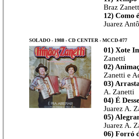
Braz Zanett
12) Como é
Juarez Antô
SOLADO - 1988 - CD CENTER - MCCD-077
01) Xote I
Zanetti
02) Animaç
Zanetti e A
03) Arrast
A. Zanetti
04) É Desse
Juarez A. Z
05) Alegra
Juarez A. Z
06) Forró 