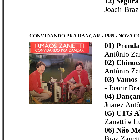
12) Segura
Joacir Braz
CONVIDANDO PRA DANÇAR - 1985 - NOVA C
01) Prenda
Antônio Zan
02) Chinoc
Antônio Zan
03) Vamos 
-
Joacir Bra
04) Dançan
Juarez Antô
05) CTG A
Zanetti e L
06) Não M
Braz Zanett