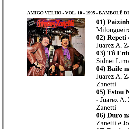
AMIGO VELHO - VOL. 10 - 1995 - BAMBOLÊ DIS
01) Paizin
Milongueiro
02) Repeti 
Juarez A. Z
03) Tô Ent
Sidnei Lim
04) Baile n
Juarez A. Za
Zanetti
05) Estou 
-
Juarez A. 
Zanetti
06) Duro n
Zanetti e Jo