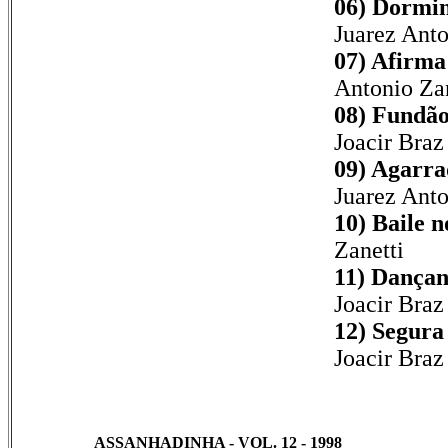
06) Dormi
Juarez Anto
07) Afirma 
Antonio Zan
08) Fundão
Joacir Braz
09) Agarra
Juarez Anto
10) Baile 
Zanetti
11) Dançand
Joacir Braz
12) Segura
Joacir Braz
ASSANHADINHA - VOL. 12 - 1998