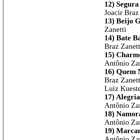
12) Segura
Joacir Braz
13) Beijo G
Zanetti
14) Bate B
Braz Zanett
15) Charme
Antônio Zan
16) Quem 
Braz Zanett
Luiz Kuest
17) Alegri
Antônio Zan
18) Namora
Antônio Zan
19) Marcan
Antônio Zan