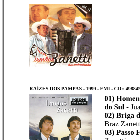
RAÍZES DOS PAMPAS - 1999 - EMI - CD= 498845
01) Homen
do Sul -
Jua
02) Briga 
Braz Zanett
03) Passo 