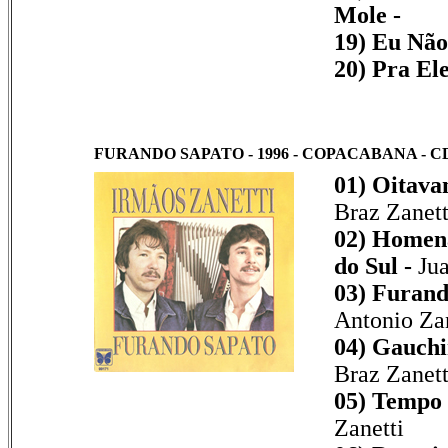
Mole -
19) Eu Não
20) Pra El
FURANDO SAPATO - 1996 - COPACABANA - C
01) Oitava
Braz Zanett
02) Homen
do Sul -
Jua
03) Furand
Antonio Zan
04) Gauchi
Braz Zanett
05) Tempo 
Zanetti