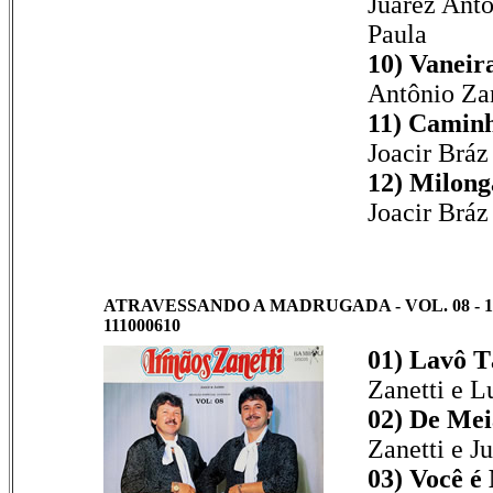
Juarez Antô
Paula
10) Vaneir
Antônio Zan
11) Caminh
Joacir Bráz
12) Milong
Joacir Bráz
ATRAVESSANDO A MADRUGADA - VOL. 08 - 19
111000610
01) Lavô T
Zanetti e L
02) De Mei
Zanetti e J
03) Você é