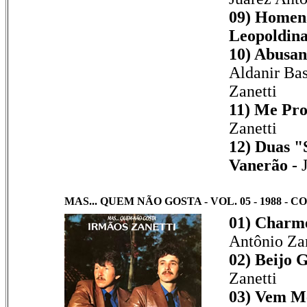
09) Homen
Leopoldina
10) Abusan
Aldanir Bas
Zanetti
11) Me Pro
Zanetti
12) Duas "
Vanerão -
MAS... QUEM NÃO GOSTA - VOL. 05 - 1988 - C
01) Charme
Antônio Zan
02) Beijo G
Zanetti
03) Vem M